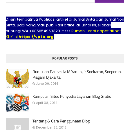
Di sini tempatnya Publikasi artikel di Jurnal Sinta dan Jurnal Non
Sinta. Bagi yang mau publikasi artikel di jurnal ini, silakan
hubungi WA +085654963323. =>>>
Rumah jurnal dapat dilihat
KLIK ini
https://yptb.org
POPULAR POSTS
Rumusan Pancasila M.Yamin, Ir Soekarno, Soepomo,
Piagam Djakarta
June 09, 2014
Kumpulan Situs Penyedia Layanan Blog Gratis
April 08, 2014
Tentang & Cara Penggunaan Blog
December 28, 2012