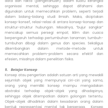
data dan fakta (pengetahuan) dalam suatu kerangka
organisasi mental, sehingga dapat difahami dan
digunakan untuk memecahkan problem, seperti terjadi
dalam bidang-bidang studi ilmiah. Maka, diciptakan
konsep-konsef, relasi-relasi di antara konsep-konsep dan
struktur-struktur hubungan. Missalnya, “bujur sangkar”
mencakup semua persegi empat; iklim dan cuaca
berpengaruh terhadap pertumbuhan tanaman; tumbuh-
tumbuhan dibagi dalam genus dan species. Sekaligus
dikembangkan dalam metode-metode untuk
memecahkan problem-problem secara efektif dan
efesien, misalnya dalam penelitian fisika.
5. Belajar Konsep
Konsep atau pengertian adalah satuan arti yang mewakili
sejumlah objek yang mempunyai ciri-ciri yang sama,
orang yang memiliki konsep mampu mengadakan
abstraksi terhadap objek-objek yang dihadapinya,
sehingga objek ditempatkan dalam golongan tertentu.
Objek-objek dihadirkan dalam kesadaran orang dalam
bentuk repressentasi mental tak berperaga. Konsep