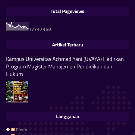
Total Pageviews
1
7
7
4
7
4
5
0
Artikel Terbaru
Kampus Universitas Achmad Yani (UVAYA) Hadirkan
Program Magister Manajemen Pendidikan dan
Hukum
Langganan
Posts