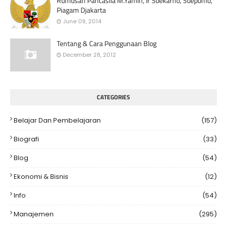
Rumusan Pancasila M.Yamin, Ir Soekarno, Soepomo,
Piagam Djakarta
June 09, 2014
Tentang & Cara Penggunaan Blog
December 28, 2012
CATEGORIES
Belajar Dan Pembelajaran
(157)
Biografi
(33)
Blog
(54)
Ekonomi & Bisnis
(12)
Info
(54)
Manajemen
(295)