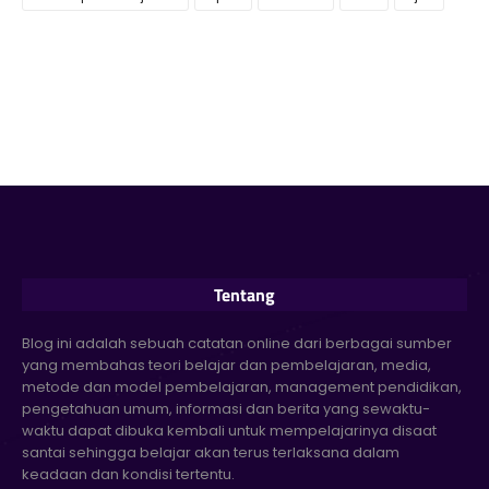
Tentang
Blog ini adalah sebuah catatan online dari berbagai sumber
yang membahas teori belajar dan pembelajaran, media,
metode dan model pembelajaran, management pendidikan,
pengetahuan umum, informasi dan berita yang sewaktu-
waktu dapat dibuka kembali untuk mempelajarinya disaat
santai sehingga belajar akan terus terlaksana dalam
keadaan dan kondisi tertentu.