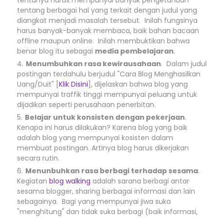
tentunya harus mempunyai banyak pengetahuan
tentang berbagai hal yang terkait dengan judul yang
diangkat menjadi masalah tersebut. Inilah fungsinya
harus banyak-banyak membaca, baik bahan bacaan
offline maupun online. Inilah membuktikan bahwa
benar blog itu sebagai
media pembelajaran
.
Menumbuhkan rasa kewirausahaan
. Dalam judul
postingan terdahulu berjudul "Cara Blog Menghasilkan
Uang/Duit" [
Klik Disini
], dijelaskan bahwa blog yang
mempunyai traffik tinggi mempunyai peluang untuk
dijadikan seperti perusahaan penerbitan.
Belajar untuk konsisten dengan pekerjaan
.
Kenapa ini harus dilakukan? Karena blog yang baik
adalah blog yang mempunyai kosisten dalam
membuat postingan. Artinya blog harus dikerjakan
secara rutin.
Menunbuhkan rasa berbagi terhadap sesama
.
Kegiatan
blog walking
adalah sarana berbagi antar
sesama blogger, sharing berbagai informasi dan lain
sebagainya. Bagi yang mempunyai jiwa suka
"menghitung" dan tidak suka berbagi (baik informasi,