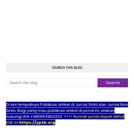
SEARCH THIS BLOG
Di sini tempatnya Publikasi artikel di Jurnal Sinta dan Jurnal Non
Sinta. Bagi yang mau publikasi artikel di jurnal ini, silakan
hubungi WA +085654963323. =>>>
Rumah jurnal dapat dilihat
KLIK ini
https://yptb.org