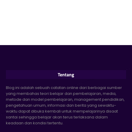
Tentang
Blog ini adalah sebuah catatan online dari berbagai sumber
yang membahas teori belajar dan pembelajaran, media,
metode dan model pembelajaran, management pendidikan,
pengetahuan umum, informasi dan berita yang sewaktu-
waktu dapat dibuka kembali untuk mempelajarinya disaat
santai sehingga belajar akan terus terlaksana dalam
keadaan dan kondisi tertentu.