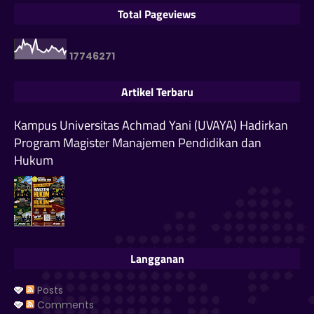
Total Pageviews
1
7
7
4
6
2
7
1
Artikel Terbaru
Kampus Universitas Achmad Yani (UVAYA) Hadirkan
Program Magister Manajemen Pendidikan dan
Hukum
Langganan
Posts
Comments