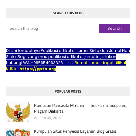
SEARCH THIS BLOG
Di sini tempatnya Publikasi artikel di Jurnal Sinta dan Jurnal Non
Sinta. Bagi yang mau publikasi artikel di jurnal ini, silakan
hubungi WA +085654963323. =>>>
Rumah jurnal dapat dilihat
KLIK ini
https://yptb.org
POPULAR POSTS
Rumusan Pancasila M.Yamin, Ir Soekarno, Soepomo,
Piagam Djakarta
June 09, 2014
Kumpulan Situs Penyedia Layanan Blog Gratis