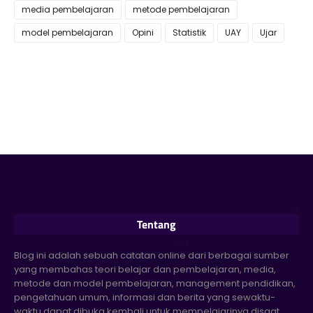
media pembelajaran
metode pembelajaran
model pembelajaran
Opini
Statistik
UAY
Ujar
Tentang
Blog ini adalah sebuah catatan online dari berbagai sumber
yang membahas teori belajar dan pembelajaran, media,
metode dan model pembelajaran, management pendidikan,
pengetahuan umum, informasi dan berita yang sewaktu-
waktu dapat dibuka kembali untuk mempelajarinya disaat