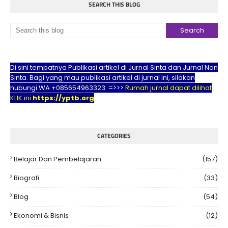
SEARCH THIS BLOG
Di sini tempatnya Publikasi artikel di Jurnal Sinta dan Jurnal Non
Sinta. Bagi yang mau publikasi artikel di jurnal ini, silakan
hubungi WA +085654963323. =>>>
Rumah jurnal dapat dilihat
KLIK ini
https://yptb.org
CATEGORIES
Belajar Dan Pembelajaran
(157)
Biografi
(33)
Blog
(54)
Ekonomi & Bisnis
(12)