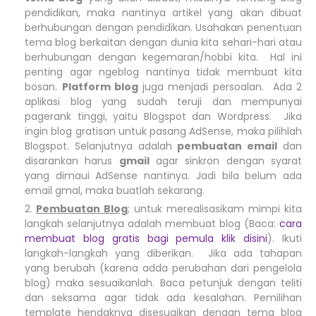
pendidikan, maka nantinya artikel yang akan dibuat
berhubungan dengan pendidikan. Usahakan penentuan
tema blog berkaitan dengan dunia kita sehari-hari atau
berhubungan dengan kegemaran/hobbi kita. Hal ini
penting agar ngeblog nantinya tidak membuat kita
bosan.
Platform blog
juga menjadi persoalan. Ada 2
aplikasi blog yang sudah teruji dan mempunyai
pagerank tinggi, yaitu Blogspot dan Wordpress. Jika
ingin blog gratisan untuk pasang AdSense, maka pilihlah
Blogspot. Selanjutnya adalah
pembuatan email
dan
disarankan harus
gmail
agar sinkron dengan syarat
yang dimaui AdSense nantinya. Jadi bila belum ada
email gmal, maka buatlah sekarang.
Pembuatan Blog
; untuk merealisasikam mimpi kita
langkah selanjutnya adalah membuat blog (Baca:
cara
membuat blog gratis bagi pemula klik disini
). Ikuti
langkah-langkah yang diberikan. Jika ada tahapan
yang berubah (karena adda perubahan dari pengelola
blog) maka sesuaikanlah. Baca petunjuk dengan teliti
dan seksama agar tidak ada kesalahan. Pemilihan
template hendaknya disesuaikan dengan tema blog