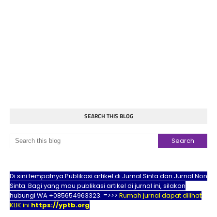
SEARCH THIS BLOG
Di sini tempatnya Publikasi artikel di Jurnal Sinta dan Jurnal Non
Sinta. Bagi yang mau publikasi artikel di jurnal ini, silakan
hubungi WA +085654963323. =>>>
Rumah jurnal dapat dilihat
KLIK ini
https://yptb.org