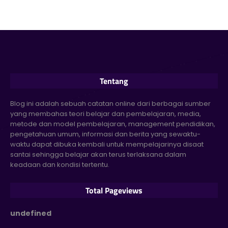
Tentang
Blog ini adalah sebuah catatan online dari berbagai sumber
yang membahas teori belajar dan pembelajaran, media,
metode dan model pembelajaran, management pendidikan,
pengetahuan umum, informasi dan berita yang sewaktu-
waktu dapat dibuka kembali untuk mempelajarinya disaat
santai sehingga belajar akan terus terlaksana dalam
keadaan dan kondisi tertentu.
Total Pageviews
u
n
d
e
f
i
n
e
d