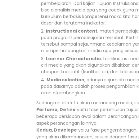
pembelajaran. Dari kajian Tujuan Instruksiona
bisa dianalisis media apa yang cocok guna m
kurikulum berbasis kompetensi maka kita ha
dasar dan terutama indikator.
Instructional content
, materi pembelaja
pada program pembelajaran tersebut. Perti
tersebut sampai sejauhmana kedalaman yang
mempertimbangkan media apa yang sesuai 
Learner Characteristic
, familiaritas med
ciri media yang akan digunakan dikaitkan deng
ataupun kualitatif (kualitas, ciri, dan kebia
Media selection
, adanya sejumlah media
pada dasarnya adalah proses pengambilan 
akan dikembangkan.
Sedangkan bila kita akan merancang media, se
Pertama, Define
yaitu fase perumusan tujua
beberapa persiapan awal dalam perancangan m
aspek perancangan lainnya.
Kedua, Develope
yaitu fase pengembangan, 
yang akan dikembangkan, sesuai dengan fase