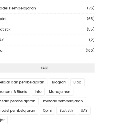
odel Pembelajaran
(76)
pini
(65)
atistik
(55)
AY
(2)
jar
(160)
TAGS
elajar dan pembelajaran
Biografi
Blog
konomi & Bisnis
Info
Manajemen
edia pembelajaran
metode pembelajaran
odel pembelajaran
Opini
Statistik
UAY
jar