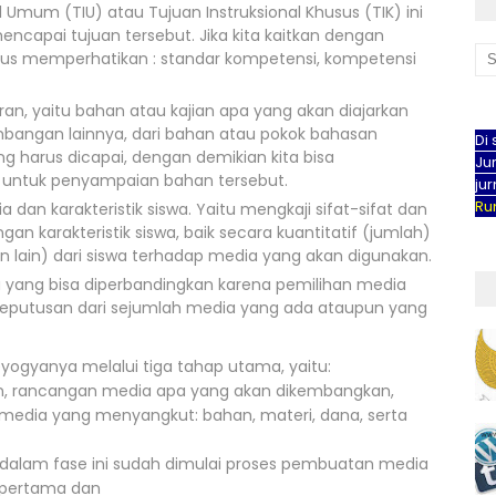
l Umum (TIU) atau Tujuan Instruksional Khusus (TIK) ini
encapai tujuan tersebut. Jika kita kaitkan dengan
rus memperhatikan : standar kompetensi, kompetensi
ran, yaitu bahan atau kajian apa yang akan diajarkan
mbangan lainnya, dari bahan atau pokok bahasan
Di 
 harus dicapai, dengan demikian kita bisa
Jur
untuk penyampaian bahan tersebut.
ju
Rum
ia dan karakteristik siswa. Yaitu mengkaji sifat-sifat dan
an karakteristik siswa, baik secara kuantitatif (jumlah)
saan lain) dari siswa terhadap media yang akan digunakan.
 yang bisa diperbandingkan karena pemilihan media
keputusan dari sejumlah media yang ada ataupun yang
yogyanya melalui tiga tahap utama, yaitu:
n, rancangan media apa yang akan dikembangkan,
edia yang menyangkut: bahan, materi, dana, serta
dalam fase ini sudah dimulai proses pembuatan media
 pertama dan