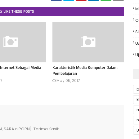
M
Y LIKE THESE POSTS
O
St
U
U
Internet Sebagai Media
Karakteristik Media Komputer Dalam
Pembelajaran
17
May 05, 2017
b
E
m
m
M, SARA n PORN]. Terima Kasih
U