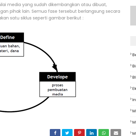
nilai media yang sudah dikembangkan atau dibuat,
dengan pihak lain. Semua fase tersebut berlangsung secara
n satu siklus seperti gambar berikut :
B
B
B
E
In
M
M
M