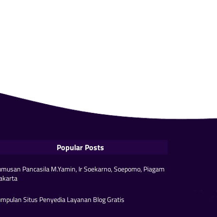
Popular Posts
musan Pancasila M.Yamin, Ir Soekarno, Soepomo, Piagam
akarta
mpulan Situs Penyedia Layanan Blog Gratis