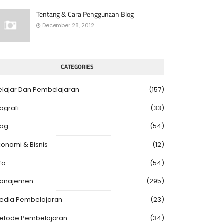
Tentang & Cara Penggunaan Blog
December 28, 2012
CATEGORIES
elajar Dan Pembelajaran
(157)
iografi
(33)
log
(54)
konomi & Bisnis
(12)
fo
(54)
anajemen
(295)
edia Pembelajaran
(23)
etode Pembelajaran
(34)