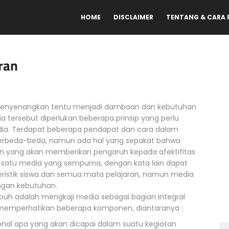
HOME
DISCLAIMER
TENTANG & CARA
ran
a menyenangkan tentu menjadi dambaan dan kebutuhan
tersebut diperlukan beberapa prinsip yang perlu
dia. Terdapat beberapa pendapat dan cara dalam
rbeda-beda, namun ada hal yang sepakat bahwa
an yang akan memberikan pengaruh kepada afektifitas
a satu media yang sempurna, dengan kata lain dapat
eristik siswa dan semua mata pelajaran, namun media
engan kebutuhan.
mpuh adalah mengkaji media sebagai bagian integral
 memperhatikan beberapa komponen, diantaranya :
sional apa yang akan dicapai dalam suatu kegiatan