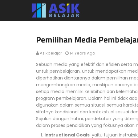
Pemilihan Media Pembelaja
Asikbelajar
14 Years Ago
Sebuah media yang efektif dan efisien sert
untuk pembelajaran, untuk mendapatkan media 
diperhatikan diantaranya dalam pemilihan me
mengembangkan media, meskipun caranya be
setiap media memiliki kelebihan dan kelemah
program pembelajaran. Dalam hal ini tidak ad
digunakan dalam semua situasi, semua karakt
sifatnya kondisional dan kontekstual sesuai d
Sejalan dengan hal ini, pendekatan yang dite
dalam proses pendidikan yang fokusnya akan
Instructional Goals
, yaitu tujuan instruk