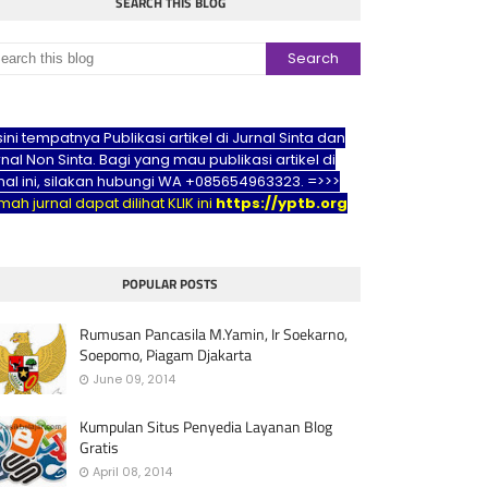
SEARCH THIS BLOG
sini tempatnya Publikasi artikel di Jurnal Sinta dan
nal Non Sinta. Bagi yang mau publikasi artikel di
rnal ini, silakan hubungi WA +085654963323. =>>>
ah jurnal dapat dilihat KLIK ini
https://yptb.org
POPULAR POSTS
Rumusan Pancasila M.Yamin, Ir Soekarno,
Soepomo, Piagam Djakarta
June 09, 2014
Kumpulan Situs Penyedia Layanan Blog
Gratis
April 08, 2014