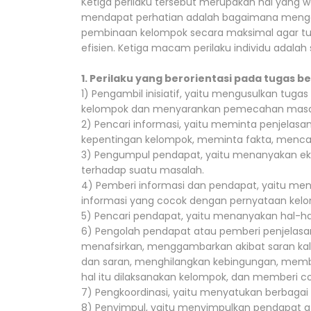
Ketiga perilaku tersebut merupakan hal yang wa
mendapat perhatian adalah bagaimana mengem
pembinaan kelompok secara maksimal agar tuju
efisien. Ketiga macam perilaku individu adalah 
1. Perilaku yang berorientasi pada tugas be
1) Pengambil inisiatif, yaitu mengusulkan tu
kelompok dan menyarankan pemecahan masala
2) Pencari informasi, yaitu meminta penjelasa
kepentingan kelompok, meminta fakta, menca
3) Pengumpul pendapat, yaitu menanyakan eks
terhadap suatu masalah.
4) Pemberi informasi dan pendapat, yaitu me
informasi yang cocok dengan pernyataan kelo
5) Pencari pendapat, yaitu menanyakan hal-ha
6) Pengolah pendapat atau pemberi penjelasan
menafsirkan, menggambarkan akibat saran kala
dan saran, menghilangkan kebingungan, mem
hal itu dilaksanakan kelompok, dan memberi c
7) Pengkoordinasi, yaitu menyatukan berbagai
8) Penyimpul, yaitu menyimpulkan pendapat a