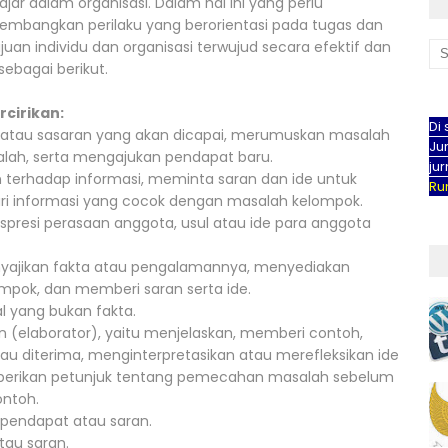
jar dalam organisasi. Dalam hal ini yang perlu
bangkan perilaku yang berorientasi pada tugas dan
an individu dan organisasi terwujud secara efektif dan
sebagai berikut.
rcirikan:
Di 
gas atau sasaran yang akan dicapai, merumuskan masalah
Jur
h, serta mengajukan pendapat baru.
ju
n terhadap informasi, meminta saran dan ide untuk
Rum
ri informasi yang cocok dengan masalah kelompok.
presi perasaan anggota, usul atau ide para anggota
nyajikan fakta atau pengalamannya, menyediakan
mpok, dan memberi saran serta ide.
l yang bukan fakta.
 (elaborator), yaitu menjelaskan, memberi contoh,
u diterima, menginterpretasikan atau merefleksikan ide
berikan petunjuk tentang pemecahan masalah sebelum
ontoh.
 pendapat atau saran.
tau saran.