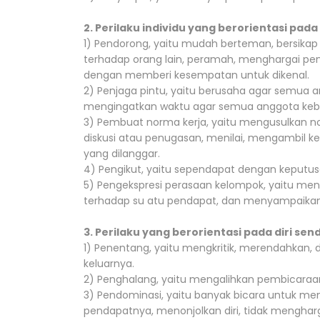
2. Perilaku individu yang berorientasi pad
1) Pendorong, yaitu mudah berteman, bersikap
terhadap orang lain, peramah, menghargai pen
dengan memberi kesempatan untuk dikenal.
2) Penjaga pintu, yaitu berusaha agar semua a
mengingatkan waktu agar semua anggota keba
3) Pembuat norma kerja, yaitu mengusulkan no
diskusi atau penugasan, menilai, mengambil 
yang dilanggar.
4) Pengikut, yaitu sependapat dengan keputus
5) Pengekspresi perasaan kelompok, yaitu me
terhadap su atu pendapat, dan menyampaikan
3. Perilaku yang berorientasi pada diri send
1) Penentang, yaitu mengkritik, merendahkan,
keluarnya.
2) Penghalang, yaitu mengalihkan pembicaraan 
3) Pendominasi, yaitu banyak bicara untuk me
pendapatnya, menonjolkan diri, tidak menghar