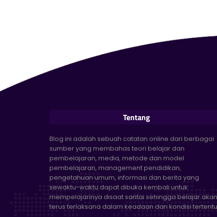
Tentang
Blog ini adalah sebuah catatan online dari berbagai
sumber yang membahas teori belajar dan
pembelajaran, media, metode dan model
pembelajaran, management pendidikan,
pengetahuan umum, informasi dan berita yang
sewaktu-waktu dapat dibuka kembali untuk
mempelajarinya disaat santai sehingga belajar aka
terus terlaksana dalam keadaan dan kondisi tertentu