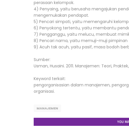
perasaan kelompok.
4) Penyaing, yaitu berusaha mengajukan pendap
mengemukakan pendapat.
5) Pencari simpati, yaitu memengaruhi kelomp
6) Penyokong tertentu, yaitu membantu penda
7) Pengganggu, yaitu melucu, membuat mimik
8) Pencari nama, yaitu memuji-muji pimpinan
9) Acuh tak acuh, yaitu pasif, masa bodoh berbi
Sumber:
Usman, Husaini. 2011. Manajemen: Teori, Praktek, 
Keyword terkait:
pengorganisasian dalam manajemen, pengorgani
organisasi.
MANAJEMEN
YOU MA