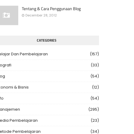
Tentang & Cara Penggunaan Blog
December 28, 2012
CATEGORIES
elajar Dan Pembelajaran
(157)
iografi
(33)
log
(54)
konomi & Bisnis
(12)
fo
(54)
anajemen
(295)
edia Pembelajaran
(23)
etode Pembelajaran
(34)