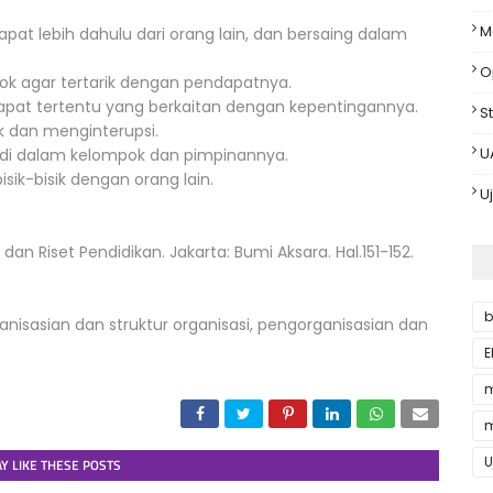
M
at lebih dahulu dari orang lain, dan bersaing dalam
O
ok agar tertarik dengan pendapatnya.
pat tertentu yang berkaitan dengan kepentingannya.
St
 dan menginterupsi.
U
 di dalam kelompok dan pimpinannya.
sik-bisik dengan orang lain.
U
dan Riset Pendidikan. Jakarta: Bumi Aksara. Hal.151-152.
b
sasian dan struktur organisasi, pengorganisasian dan
E
m
m
U
Y LIKE THESE POSTS