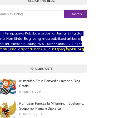
SEARCH THIS BLOG
sini tempatnya Publikasi artikel di Jurnal Sinta dan
nal Non Sinta. Bagi yang mau publikasi artikel di
rnal ini, silakan hubungi WA +085654963323. =>>>
ah jurnal dapat dilihat KLIK ini
https://yptb.org
POPULAR POSTS
Kumpulan Situs Penyedia Layanan Blog
Gratis
April 08, 2014
Rumusan Pancasila M.Yamin, Ir Soekarno,
Soepomo, Piagam Djakarta
June 09, 2014