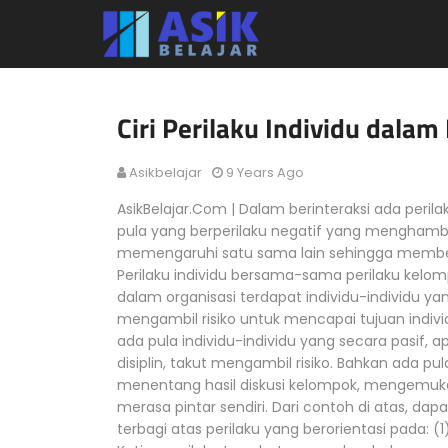
Ciri Perilaku Individu dala
Asikbelajar
9 Years Ago
AsikBelajar.Com | Dalam berinteraksi ada peril
pula yang berperilaku negatif yang menghambat 
memengaruhi satu sama lain sehingga memben
Perilaku individu bersama-sama perilaku kelo
dalam organisasi terdapat individu-individu yang p
mengambil risiko untuk mencapai tujuan individu
ada pula individu-individu yang secara pasif, a
disiplin, takut mengambil risiko. Bahkan ada pu
menentang hasil diskusi kelompok, mengemuka
merasa pintar sendiri. Dari contoh di atas, dap
terbagi atas perilaku yang berorientasi pada: (1