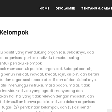
HOME
DISCLAIMER
TENTANG & CARA
m Kelompok
aku positif yang mendukung organisasi. Sebaliknya, ada
organisasi. perilaku individu tersebut saling
tuk perilaku kelompok.
mpok membentuk perilaku organisasi. Sebagai contoh,
enuh inisiatif, inovatif, kreatif, rajin, disiplin, dan berani
 dan organisasi secara efektif dan efisien. Sebaliknya,
patis, menunggu instruksi, masa bodoh, malas, tidak
la individu-individu yang agresif menyerang dan
kan hal-hal yang tidak relevan dengan masalah, dan
at disimpulkan bahwa perilaku individu dalam organisasi
) tugas, (2) pembinaan kelompok, dan (3) diri sendiri.