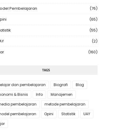
odel Pembelajaran
(76)
pini
(65)
atistik
(55)
AY
(2)
jar
(160)
TAGS
elajar dan pembelajaran
Biografi
Blog
konomi & Bisnis
Info
Manajemen
edia pembelajaran
metode pembelajaran
odel pembelajaran
Opini
Statistik
UAY
jar