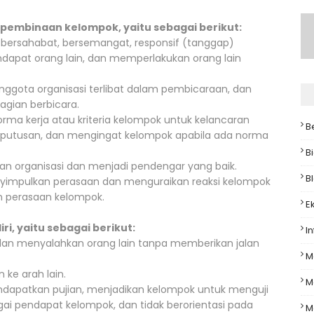
a pembinaan kelompok, yaitu sebagai berikut:
 bersahabat, bersemangat, responsif (tanggap)
dapat orang lain, dan memperlakukan orang lain
nggota organisasi terlibat dalam pembicaraan, dan
gian berbicara.
rma kerja atau kriteria kelompok untuk kelancaran
B
keputusan, dan mengingat kelompok apabila ada norma
B
an organisasi dan menjadi pendengar yang baik.
B
nyimpulkan perasaan dan menguraikan reaksi kelompok
 perasaan kelompok.
E
iri, yaitu sebagai berikut
:
In
 dan menyalahkan orang lain tanpa memberikan jalan
M
ke arah lain.
M
ndapatkan pujian, menjadikan kelompok untuk menguji
gai pendapat kelompok, dan tidak berorientasi pada
M