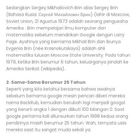
Sedangkan Sergey Mikhailovich Brin alias Sergey Brin
(Bahasa Rusia: Сергей Михайлович Брин) (lahir di Moscow,
Soviet Union, 21 Agustus 1973 adalah seorang pengusaha
Amerika . Brin mempelajari ilmu komputer dan
matematika sebelum mendirikan Google dengan Larry
Page. Ayahnya yang bernama Mikhail Brin dan ibunya
Evgenia Brin (née Krasnokutskaya) adalah ahli
matematika lulusan Moscow State University. Pada tahun
1979, ketika Brin berumur 6 tahun, keluarganya pindah ke
Amerika Serikat (wikipedia).
2. Sama-Sama Berumur 25 Tahun
Seperti yang kita ketahui bersama bahwa awalnya
sebelum bernama google mesin pencari diberi mereka
nama BackRub, kemudian berubah lagi menjadi googol
yang berarti angka 1 dengan diikuti 100 bilangan 0. Saat
google pertama kali dilunsurkan tahun 1998 kedua orang
pendirinya masih berumur 25 tahun. Wah, ternyata usia
mereka saat itu sangat muda sekali ya.