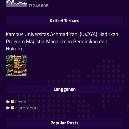
1
7
7
4
6
8
0
5
Artikel Terbaru
Kampus Universitas Achmad Yani (UVAYA) Hadirkan
Program Magister Manajemen Pendidikan dan
Hukum
Langganan
Posts
Comments
Popular Posts