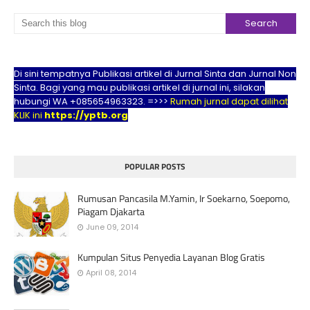
Di sini tempatnya Publikasi artikel di Jurnal Sinta dan Jurnal Non
Sinta. Bagi yang mau publikasi artikel di jurnal ini, silakan
hubungi WA +085654963323. =>>>
Rumah jurnal dapat dilihat
KLIK ini
https://yptb.org
POPULAR POSTS
Rumusan Pancasila M.Yamin, Ir Soekarno, Soepomo,
Piagam Djakarta
June 09, 2014
Kumpulan Situs Penyedia Layanan Blog Gratis
April 08, 2014