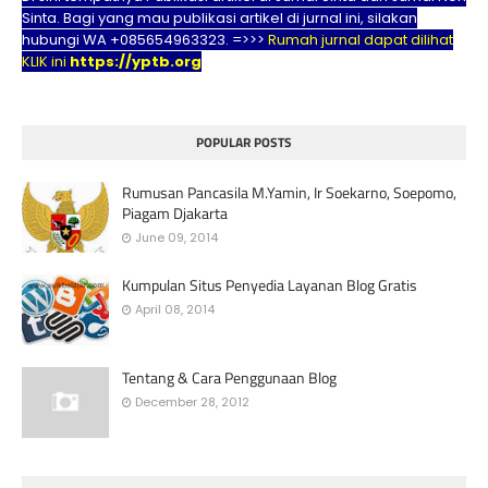
Sinta. Bagi yang mau publikasi artikel di jurnal ini, silakan
hubungi WA +085654963323. =>>>
Rumah jurnal dapat dilihat
KLIK ini
https://yptb.org
POPULAR POSTS
Rumusan Pancasila M.Yamin, Ir Soekarno, Soepomo,
Piagam Djakarta
June 09, 2014
Kumpulan Situs Penyedia Layanan Blog Gratis
April 08, 2014
Tentang & Cara Penggunaan Blog
December 28, 2012