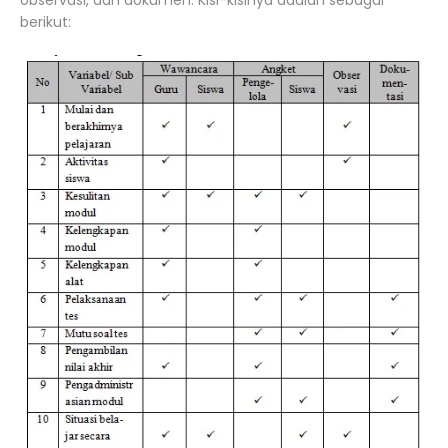
observasi, dan dokumen. Kisi-kisinya adalah sebagai
berikut: