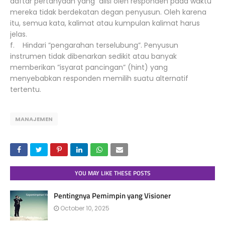
daftar pertanyaan yang diisi oleh responden pada waktu
mereka tidak berdekatan degan penyusun. Oleh karena
itu, semua kata, kalimat atau kumpulan kalimat harus
jelas.
f. Hindari ”pengarahan terselubung”. Penyusun
instrumen tidak dibenarkan sedikit atau banyak
memberikan ”isyarat pancingan” (hint) yang
menyebabkan responden memilih suatu alternatif
tertentu.
MANAJEMEN
YOU MAY LIKE THESE POSTS
Pentingnya Pemimpin yang Visioner
October 10, 2025