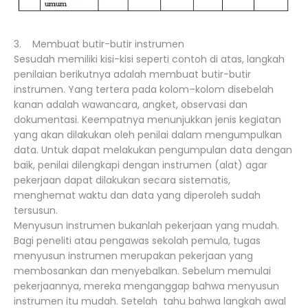
3. Membuat butir-butir instrumen
Sesudah memiliki kisi-kisi seperti contoh di atas, langkah
penilaian berikutnya adalah membuat butir-butir
instrumen. Yang tertera pada kolom–kolom disebelah
kanan adalah wawancara, angket, observasi dan
dokumentasi. Keempatnya menunjukkan jenis kegiatan
yang akan dilakukan oleh penilai dalam mengumpulkan
data. Untuk dapat melakukan pengumpulan data dengan
baik, penilai dilengkapi dengan instrumen (alat) agar
pekerjaan dapat dilakukan secara sistematis,
menghemat waktu dan data yang diperoleh sudah
tersusun.
Menyusun instrumen bukanlah pekerjaan yang mudah.
Bagi peneliti atau pengawas sekolah pemula, tugas
menyusun instrumen merupakan pekerjaan yang
membosankan dan menyebalkan. Sebelum memulai
pekerjaannya, mereka menganggap bahwa menyusun
instrumen itu mudah. Setelah tahu bahwa langkah awal