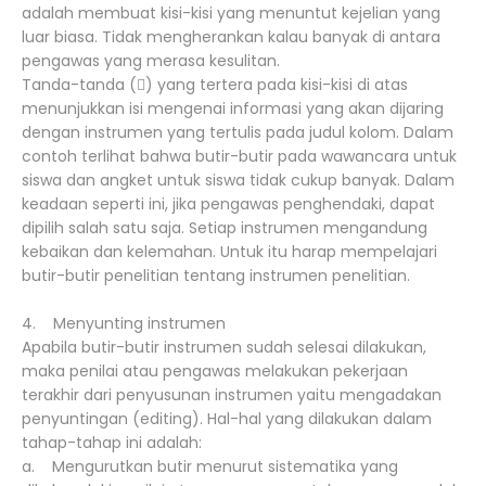
adalah membuat kisi-kisi yang menuntut kejelian yang
luar biasa. Tidak mengherankan kalau banyak di antara
pengawas yang merasa kesulitan.
Tanda-tanda () yang tertera pada kisi-kisi di atas
menunjukkan isi mengenai informasi yang akan dijaring
dengan instrumen yang tertulis pada judul kolom. Dalam
contoh terlihat bahwa butir-butir pada wawancara untuk
siswa dan angket untuk siswa tidak cukup banyak. Dalam
keadaan seperti ini, jika pengawas penghendaki, dapat
dipilih salah satu saja. Setiap instrumen mengandung
kebaikan dan kelemahan. Untuk itu harap mempelajari
butir-butir penelitian tentang instrumen penelitian.
4. Menyunting instrumen
Apabila butir-butir instrumen sudah selesai dilakukan,
maka penilai atau pengawas melakukan pekerjaan
terakhir dari penyusunan instrumen yaitu mengadakan
penyuntingan (editing). Hal-hal yang dilakukan dalam
tahap-tahap ini adalah:
a. Mengurutkan butir menurut sistematika yang