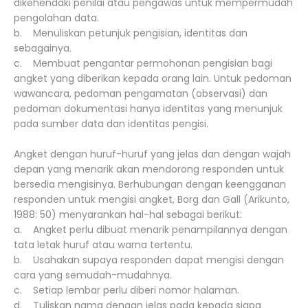
dikehendaki penilai atau pengawas untuk mempermudah
pengolahan data.
b. Menuliskan petunjuk pengisian, identitas dan
sebagainya.
c. Membuat pengantar permohonan pengisian bagi
angket yang diberikan kepada orang lain. Untuk pedoman
wawancara, pedoman pengamatan (observasi) dan
pedoman dokumentasi hanya identitas yang menunjuk
pada sumber data dan identitas pengisi.
Angket dengan huruf-huruf yang jelas dan dengan wajah
depan yang menarik akan mendorong responden untuk
bersedia mengisinya. Berhubungan dengan keengganan
responden untuk mengisi angket, Borg dan Gall (Arikunto,
1988: 50) menyarankan hal-hal sebagai berikut:
a. Angket perlu dibuat menarik penampilannya dengan
tata letak huruf atau warna tertentu.
b. Usahakan supaya responden dapat mengisi dengan
cara yang semudah-mudahnya.
c. Setiap lembar perlu diberi nomor halaman.
d. Tuliskan nama dengan jelas pada kepada siapa