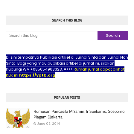
SEARCH THIS BLOG
Di sini tempatnya Publikasi artikel di Jurnal Sinta dan Jurnal Non
Sinta. Bagi yang mau publikasi artikel di jurnal ini, silakan
hubungi WA +085654963323. =>>>
Rumah jurnal dapat dilihat
KLIK ini
https://yptb.org
POPULAR POSTS
Rumusan Pancasila M.Yamin, Ir Soekarno, Soepomo,
Piagam Djakarta
June 09, 2014