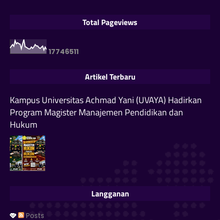
Total Pageviews
1
7
7
4
6
5
1
1
Artikel Terbaru
Kampus Universitas Achmad Yani (UVAYA) Hadirkan
Program Magister Manajemen Pendidikan dan
Hukum
Langganan
Posts