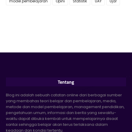
model pembelajaran
Opini
Statistik
UAY
Ujar
Tentang
Blog ini adalah sebuah catatan online dari berbagai sumber
yang membahas teori belajar dan pembelajaran, media,
metode dan model pembelajaran, management pendidikan,
pengetahuan umum, informasi dan berita yang sewaktu-
waktu dapat dibuka kembali untuk mempelajarinya disaat
santai sehingga belajar akan terus terlaksana dalam
keadaan dan kondisi tertentu.