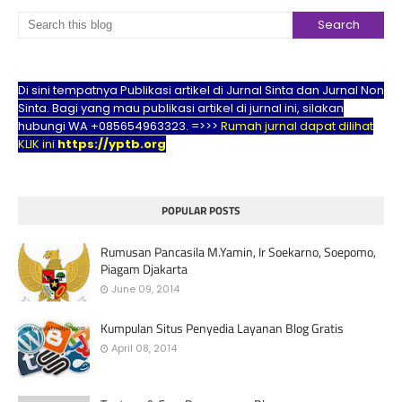
Di sini tempatnya Publikasi artikel di Jurnal Sinta dan Jurnal Non
Sinta. Bagi yang mau publikasi artikel di jurnal ini, silakan
hubungi WA +085654963323. =>>>
Rumah jurnal dapat dilihat
KLIK ini
https://yptb.org
POPULAR POSTS
Rumusan Pancasila M.Yamin, Ir Soekarno, Soepomo,
Piagam Djakarta
June 09, 2014
Kumpulan Situs Penyedia Layanan Blog Gratis
April 08, 2014