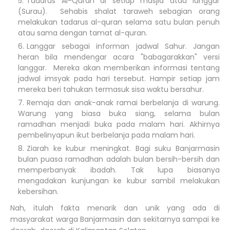
Tadarus Al-Quran di setiap masjid atau langgar
(Surau). Sehabis shalat taraweh sebagian orang
melakukan tadarus al-quran selama satu bulan penuh
atau sama dengan tamat al-quran.
Langgar sebagai informan jadwal Sahur. Jangan
heran bila mendengar acara "babagarakkan" versi
langgar. Mereka akan memberikan informasi tentang
jadwal imsyak pada hari tersebut. Hampir setiap jam
mereka beri tahukan termasuk sisa waktu bersahur.
Remaja dan anak-anak ramai berbelanja di warung.
Warung yang biasa buka siang, selama bulan
ramadhan menjadi buka pada malam hari. Akhirnya
pembelinyapun ikut berbelanja pada malam hari.
Ziarah ke kubur meningkat. Bagi suku Banjarmasin
bulan puasa ramadhan adalah bulan bersih-bersih dan
memperbanyak ibadah. Tak lupa biasanya
mengadakan kunjungan ke kubur sambil melakukan
kebersihan.
Nah, itulah fakta menarik dan unik yang ada di
masyarakat warga Banjarmasin dan sekitarnya sampai ke