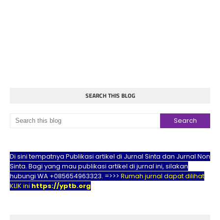
SEARCH THIS BLOG
Di sini tempatnya Publikasi artikel di Jurnal Sinta dan Jurnal Non
Sinta. Bagi yang mau publikasi artikel di jurnal ini, silakan
hubungi WA +085654963323. =>>>
Rumah jurnal dapat dilihat
KLIK ini
https://yptb.org