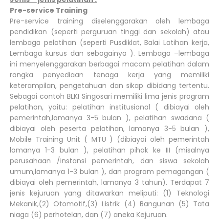
Pre-service Training
Pre-service training diselenggarakan oleh lembaga
pendidikan (seperti perguruan tinggi dan sekolah) atau
lembaga pelatihan (seperti Pusdiklat, Balai Latihan kerja,
Lembaga kursus dan sebagainya ). Lembaga –lembaga
ini menyelenggarakan berbagai macam pelatihan dalam
rangka penyediaan tenaga kerja yang memiliki
keterampilan, pengetahuan dan sikap dibidang tertentu.
Sebagai contoh BLKI Singosari memiliki lima jenis program
pelatihan, yaitu: pelatihan institusional ( dibiayai oleh
pemerintah,lamanya 3-5 bulan ), pelatihan swadana (
dibiayai oleh peserta pelatihan, lamanya 3-5 bulan ),
Mobile Training Unit ( MTU ) (dibiayai oleh pemerintah
lamanya 1-3 bulan ), pelatihan pihak ke III (misalnya
perusahaan /instansi pemerintah, dan siswa sekolah
umum,lamanya 1-3 bulan ), dan program pemagangan (
dibiayai oleh pemerintah, lamanya 3 tahun). Terdapat 7
jenis kejuruan yang ditawarkan meliputi: (1) Teknologi
Mekanik,(2) Otomotif,(3) Listrik (4) Bangunan (5) Tata
niaga (6) perhotelan, dan (7) aneka Kejuruan.