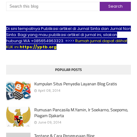
Di sini tempatnya Publikasi artikel di Jurnal Sinta dan Jurnal Non
Sinta. Bagi yang mau publikasi artikel di jurnal ini, silakan
hubungi WA +085654963323. =>>>
Rumah jurnal dapat dilihat
KLIK ini
https://yptb.org
POPULAR POSTS
Kumpulan Situs Penyedia Layanan Blog Gratis
April 08, 2014
Rumusan Pancasila M.Yamin, Ir Soekarno, Soepomo,
Piagam Djakarta
June 09, 2014
Tentang & Cara Penggunaan Blog