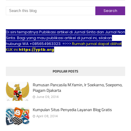
Di sini tempatnya Publikasi artikel di Jurnal Sinta dan Jurnal Non
Sinta. Bagi yang mau publikasi artikel di jurnal ini, silakan
hubungi WA +085654963323. =>>>
Rumah jurnal dapat dilihat
KLIK ini
https://yptb.org
POPULAR POSTS
Rumusan Pancasila M.Yamin, Ir Soekarno, Soepomo,
Piagam Djakarta
June 09, 2014
Kumpulan Situs Penyedia Layanan Blog Gratis
April 08, 2014