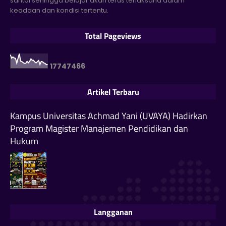
santai sehingga belajar akan terus terlaksana dalam
keadaan dan kondisi tertentu.
Total Pageviews
1
7
7
4
7
4
6
6
Artikel Terbaru
Kampus Universitas Achmad Yani (UVAYA) Hadirkan
Program Magister Manajemen Pendidikan dan
Hukum
Langganan