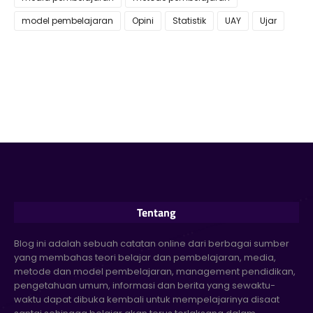
model pembelajaran
Opini
Statistik
UAY
Ujar
Tentang
Blog ini adalah sebuah catatan online dari berbagai sumber
yang membahas teori belajar dan pembelajaran, media,
metode dan model pembelajaran, management pendidikan,
pengetahuan umum, informasi dan berita yang sewaktu-
waktu dapat dibuka kembali untuk mempelajarinya disaat