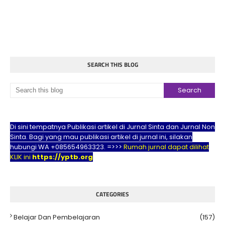
SEARCH THIS BLOG
Di sini tempatnya Publikasi artikel di Jurnal Sinta dan Jurnal Non
Sinta. Bagi yang mau publikasi artikel di jurnal ini, silakan
hubungi WA +085654963323. =>>>
Rumah jurnal dapat dilihat
KLIK ini
https://yptb.org
CATEGORIES
Belajar Dan Pembelajaran
(157)