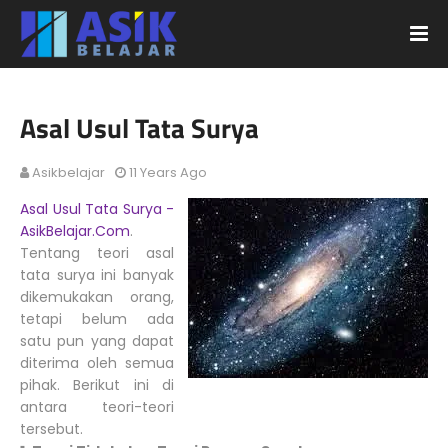
Asal Usul Tata Surya
Asikbelajar
11 Years Ago
Asal Usul Tata Surya -
AsikBelajar.Com
.
Tentang teori asal
tata surya ini banyak
dikemukakan orang,
tetapi belum ada
satu pun yang dapat
diterima oleh semua
pihak. Berikut ini di
antara teori-teori
tersebut.