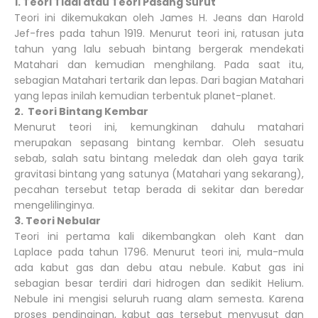
1. Teori Tidal atau Teori Pasang Surut
Teori ini dikemukakan oleh James H. Jeans dan Harold
Jef-fres pada tahun 1919. Menurut teori ini, ratusan juta
tahun yang lalu sebuah bintang bergerak mendekati
Matahari dan kemudian menghilang. Pada saat itu,
sebagian Matahari tertarik dan lepas. Dari bagian Matahari
yang lepas inilah kemudian terbentuk planet-planet.
2. Teori Bintang Kembar
Menurut teori ini, kemungkinan dahulu matahari
merupakan sepasang bintang kembar. Oleh sesuatu
sebab, salah satu bintang meledak dan oleh gaya tarik
gravitasi bintang yang satunya (Matahari yang sekarang),
pecahan tersebut tetap berada di sekitar dan beredar
mengelilinginya.
3. Teori Nebular
Teori ini pertama kali dikembangkan oleh Kant dan
Laplace pada tahun 1796. Menurut teori ini, mula-mula
ada kabut gas dan debu atau nebule. Kabut gas ini
sebagian besar terdiri dari hidrogen dan sedikit Helium.
Nebule ini mengisi seluruh ruang alam semesta. Karena
proses pendinginan, kabut gas tersebut menyusut dan