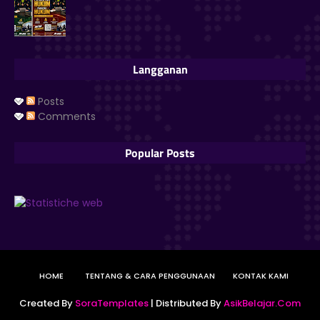
Langganan
Posts
Comments
Popular Posts
HOME
TENTANG & CARA PENGGUNAAN
KONTAK KAMI
Created By
SoraTemplates
| Distributed By
AsikBelajar.Com