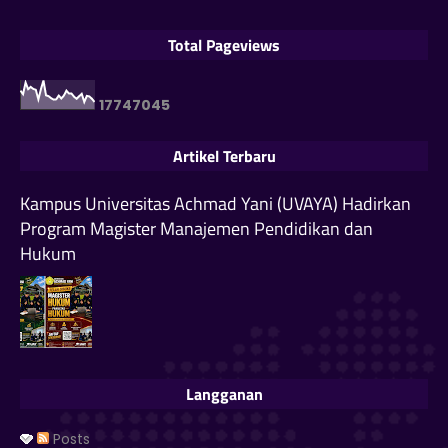
Total Pageviews
1
7
7
4
7
0
4
5
Artikel Terbaru
Kampus Universitas Achmad Yani (UVAYA) Hadirkan
Program Magister Manajemen Pendidikan dan
Hukum
Langganan
Posts