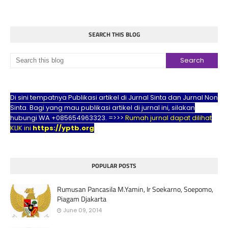
SEARCH THIS BLOG
Di sini tempatnya Publikasi artikel di Jurnal Sinta dan Jurnal Non
Sinta. Bagi yang mau publikasi artikel di jurnal ini, silakan
hubungi WA +085654963323. =>>>
Rumah jurnal dapat dilihat
KLIK ini
https://yptb.org
POPULAR POSTS
Rumusan Pancasila M.Yamin, Ir Soekarno, Soepomo,
Piagam Djakarta
June 09, 2014