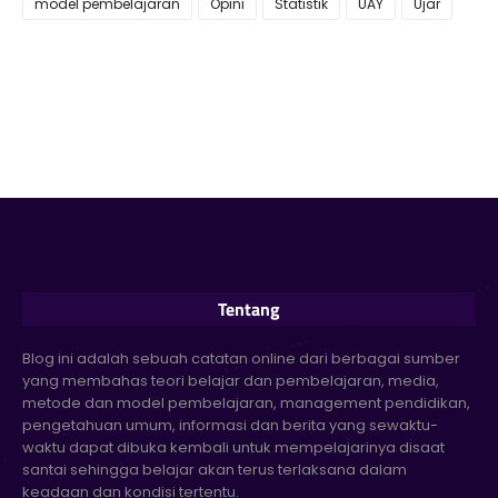
model pembelajaran
Opini
Statistik
UAY
Ujar
Tentang
Blog ini adalah sebuah catatan online dari berbagai sumber
yang membahas teori belajar dan pembelajaran, media,
metode dan model pembelajaran, management pendidikan,
pengetahuan umum, informasi dan berita yang sewaktu-
waktu dapat dibuka kembali untuk mempelajarinya disaat
santai sehingga belajar akan terus terlaksana dalam
keadaan dan kondisi tertentu.