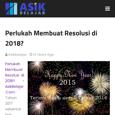
Perlukah Membuat Resolusi di
2018?
Asikbelajar
12 Years Ago
Perlukah
Membuat
Resolusi di
2018? -
AsikBelajar
.Com
.
Tahun
2017
sebentar
lagi