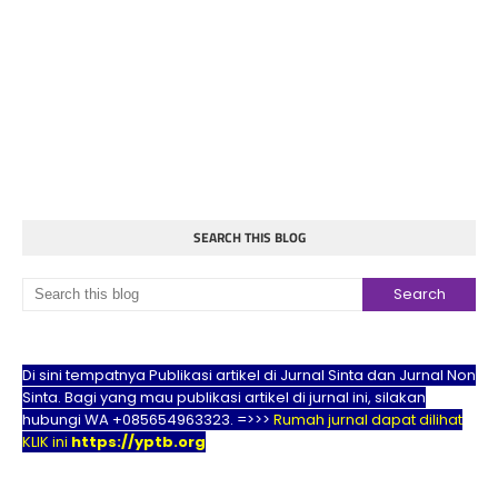
SEARCH THIS BLOG
Di sini tempatnya Publikasi artikel di Jurnal Sinta dan Jurnal Non
Sinta. Bagi yang mau publikasi artikel di jurnal ini, silakan
hubungi WA +085654963323. =>>>
Rumah jurnal dapat dilihat
KLIK ini
https://yptb.org